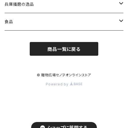
洋表紙 エクセレントチョイス
兵庫播磨の逸品
和表紙 高雅
揖保乃糸
食品
特級品（黒帯）
出産内祝専用 ミルキーベビー
鍵庄 明石のり
コーヒー・紅茶
商品一覧に戻る
上級品（赤帯）
グルメ専用 彩璃（いろり）
但馬牛レストラン トッポジージョ
お茶
縒りつむぎ（紫帯）
出産お祝い専用 のびのびBaby
播磨の地酒
ジュース
© 贈物広場セノヲオンラインストア
Powered by
冷麦
リンベルプラスグルメ
ブンセン佃煮
スイーツ
にゅうめん
安富ゆず工房
海苔・佃煮・乾物
宍粟メイプル
瓶詰・缶詰・レトルト
ショップに質問する