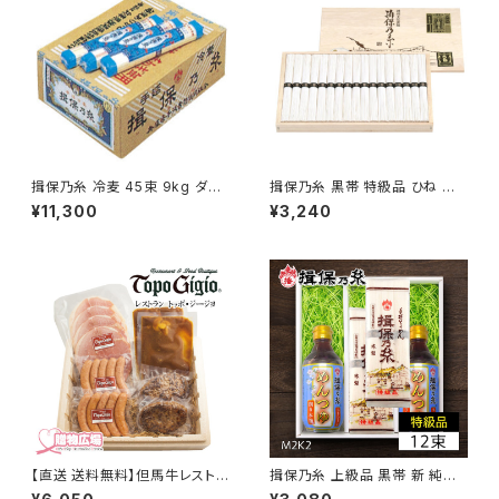
揖保乃糸 冷麦 45束 9kg ダン
揖保乃糸 黒帯 特級品 ひね MC
ボール入
-30B 15束 木箱入り
¥11,300
¥3,240
【直送 送料無料】但馬牛レストラ
揖保乃糸 上級品 黒帯 新 純正
ン トッポ・ジージョ 手作りハ
めんつゆ付き 50g×12束 K2M2