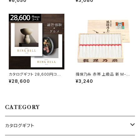
¥6,050
¥3,080
ム・ハンバーグ詰合せ TOPO-S
H
カタログギフト 28,600円コー
揖保乃糸 赤帯 上級品 新 M-3
ス ルミナリィ＆ビアンカ【リンベ
0B 24束 木箱入り
¥28,600
¥3,240
ルプラスグルメ】
CATEGORY
カタログギフト