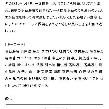
冬の訪れをつげる「一番摘み」ということさら珍重されてきた海
苔。厳寒の明石海峡で育まれた一番摘み明石のりを海苔のソムリ
エが自信を持って吟味致しました。パリッとした心地よい食感、口
にしただけでニコッと微笑むようなやさしい美味しさをお届け致
します。
【キーワード】
明石海峡 兵庫県 海苔 味付けのり 味付のり 味付海苔 焼き海苔
焼海苔 カップのり カップ海苔 卓上のり 御中元 御歳暮 お中元
お歳暮 御供 お供え 法要 引出物 粗供養 香料返し 香典返し 満
中陰志 内祝い 婚礼 出産 新築 還暦 喜寿 米寿 白寿 父の日 母
の日 敬老の日 お見舞い 御見舞い 快気祝い 全快祝い ギフト セ
ット カップ 保存容器 ケース
のし