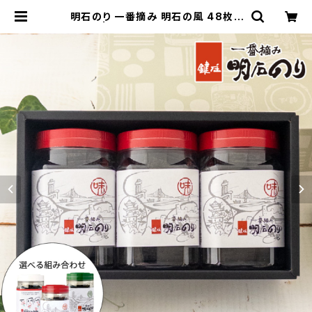
明石のり 一番摘み 明石の風 48枚×
3本入 | 贈物広場セノヲオンラインス
トア