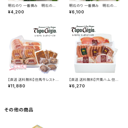
明石のり 一番摘み 明石の
明石のり 一番摘み 明石の
風 48枚×4本入
風 48枚×6本入
¥4,200
¥6,100
【直送 送料無料】但馬牛レストラ
【直送 送料無料】宍粟ハム 但馬
ン トッポ・ジージョ 手作りハ
牛レストラン トッポ・ジージョ 手
¥11,880
¥6,270
ム・ハンバーグ詰合せ TOPO-1
作りハム詰合せ TOPO-5
0
その他の商品