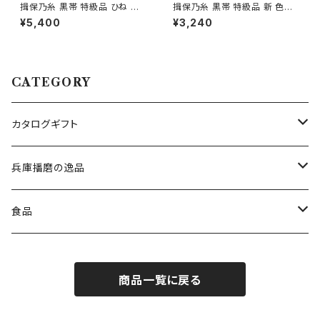
揖保乃糸 黒帯 特級品 ひね MC
揖保乃糸 黒帯 特級品 新 色麺
-50B 28束 木箱入り
MS-30 16束 木箱入り
¥5,400
¥3,240
CATEGORY
カタログギフト
洋表紙 エクセレントチョイス
兵庫播磨の逸品
和表紙 高雅
揖保乃糸
食品
特級品（黒帯）
出産内祝専用 ミルキーベビー
鍵庄 明石のり
コーヒー・紅茶
商品一覧に戻る
上級品（赤帯）
グルメ専用 彩璃（いろり）
但馬牛レストラン トッポジージョ
お茶