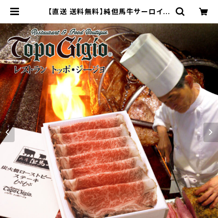
【直送 送料無料】純但馬牛サーロイン
炭火焼ローストビーフ280g TOPO-
RO10(スライス済) | 贈物広場セノヲ
オンラインストア