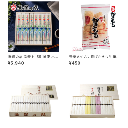
揖保の糸 冷麦 H-55 16束 木箱
宍粟メイプル 揚げかきもち 単品
入り
【揚げかき餅 揚げ餅 揚げおかき
¥5,940
¥450
】（旧：播磨一宮伊和の里杵つき
餅本舗）