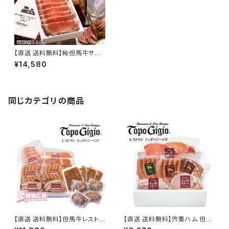
【直送 送料無料】純但馬牛サー
ロイン炭火焼ローストビーフ28
¥14,580
0g TOPO-RO10(スライス済)
同じカテゴリの商品
【直送 送料無料】但馬牛レストラ
【直送 送料無料】宍粟ハム 但馬
ン トッポ・ジージョ 手作りハ
牛レストラン トッポ・ジージョ 手