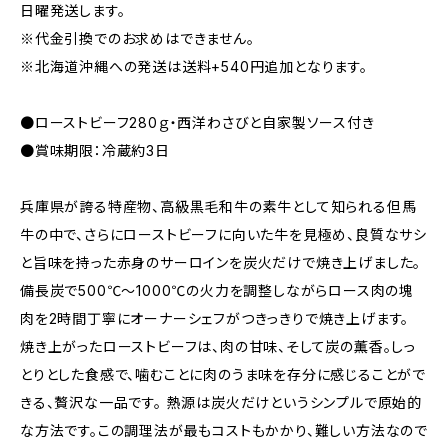
日曜発送します。
※代金引換でのお求めはできません。
※北海道沖縄への発送は送料+540円追加となります。
●ローストビーフ280ｇ・西洋わさびと自家製ソース付き
●賞味期限：冷蔵約3日
兵庫県が誇る特産物、高級黒毛和牛の素牛として知られる但馬
牛の中で、さらにローストビーフに向いた牛を見極め、良質なサシ
と旨味を持った赤身のサーロインを炭火だけで焼き上げました。
備長炭で500℃～1000℃の火力を調整しながらロース肉の塊
肉を2時間丁寧にオーナーシェフがつきっきりで焼き上げます。
焼き上がったローストビーフは、肉の甘味、そして炭の薫香。しっ
とりとした食感で、噛むことに肉のうま味を存分に感じることがで
きる、贅沢な一品です。 熱源は炭火だけというシンプルで原始的
な方法です。この調理法が最もコストもかかり、難しい方法なので