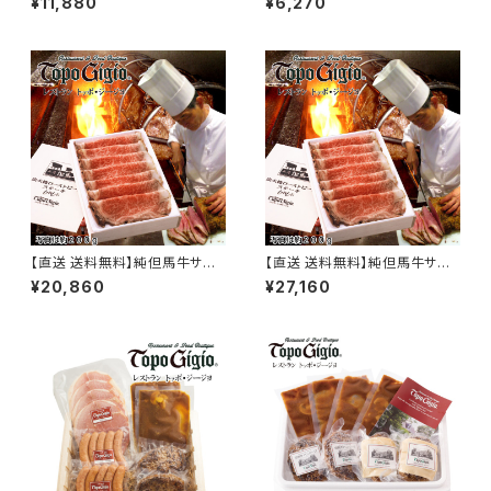
¥11,880
¥6,270
ム・ハンバーグ詰合せ TOPO-1
作りハム詰合せ TOPO-5
0
【直送 送料無料】純但馬牛サー
【直送 送料無料】純但馬牛サー
ロイン炭火焼ローストビーフ42
ロイン炭火焼ローストビーフ56
¥20,860
¥27,160
0g TOPO-RO15(スライス済)
0g TOPO-RO20(スライス済)