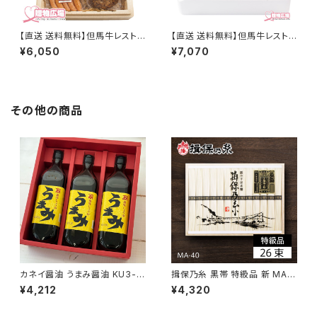
【直送 送料無料】但馬牛レストラ
【直送 送料無料】但馬牛レストラ
ン トッポ・ジージョ 手作りハ
ン トッポ・ジージョ 熟成但馬
¥6,050
¥7,070
ム・ハンバーグ詰合せ TOPO-S
牛ハンバーグ（チーズ）130g×4
H
個入 TOPO-CH
その他の商品
カネイ醤油 うまみ醤油 KU3-0
揖保乃糸 黒帯 特級品 新 MA-
末廣醤油
40B 26束 木箱入り
¥4,212
¥4,320