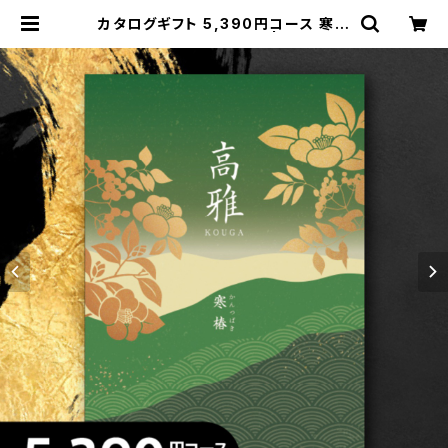
カタログギフト 5,390円コース 寒椿
（かんつばき）DO【高雅】 | 贈物広場
セノヲオンラインストア