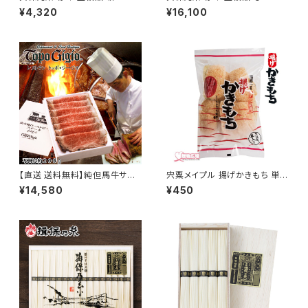
0B 34束 木箱入り
包 180束 9kg ダンボール入り
¥4,320
¥16,100
【直送 送料無料】純但馬牛サー
宍粟メイプル 揚げかきもち 単品
ロイン炭火焼ローストビーフ28
【揚げかき餅 揚げ餅 揚げおかき
¥14,580
¥450
0g TOPO-RO10(スライス済)
】（旧：播磨一宮伊和の里杵つき
餅本舗）