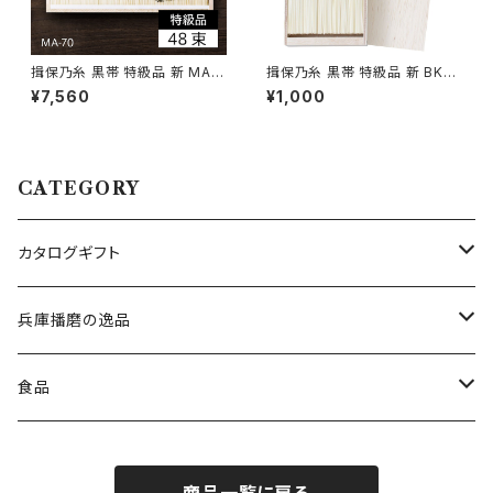
揖保乃糸 黒帯 特級品 新 MA-
揖保乃糸 黒帯 特級品 新 BKS-
70B 48束 木箱入り
10 5束 木箱入り
¥7,560
¥1,000
CATEGORY
カタログギフト
洋表紙 エクセレントチョイス
兵庫播磨の逸品
和表紙 高雅
揖保乃糸
食品
特級品（黒帯）
出産内祝専用 ミルキーベビー
鍵庄 明石のり
コーヒー・紅茶