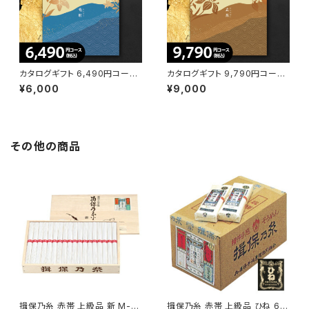
カタログギフト 6,490円コース
カタログギフト 9,790円コース
竜胆（りんどう）EO【高雅】
立葵（たちあおい）HO【高雅】
¥6,000
¥9,000
その他の商品
揖保乃糸 赤帯 上級品 新 M-4
揖保乃糸 赤帯 上級品 ひね 6束