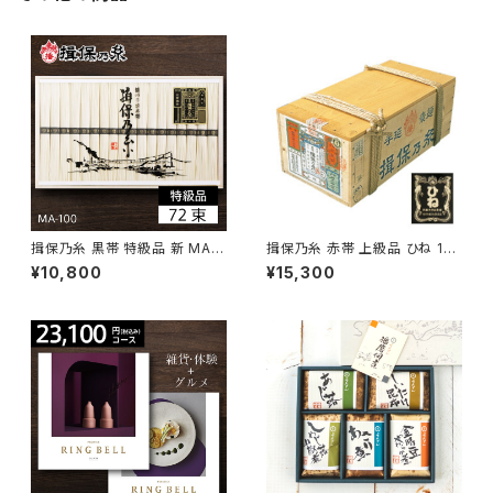
揖保乃糸 黒帯 特級品 新 MA-1
揖保乃糸 赤帯 上級品 ひね 18
00B 72束 木箱入り
0束 9kg 木箱入り
¥10,800
¥15,300