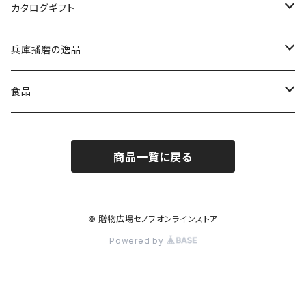
カタログギフト
洋表紙 エクセレントチョイス
兵庫播磨の逸品
和表紙 高雅
揖保乃糸
食品
特級品（黒帯）
出産内祝専用 ミルキーベビー
鍵庄 明石のり
コーヒー・紅茶
商品一覧に戻る
上級品（赤帯）
グルメ専用 彩璃（いろり）
但馬牛レストラン トッポジージョ
お茶
縒りつむぎ（紫帯）
出産お祝い専用 のびのびBaby
播磨の地酒
ジュース
© 贈物広場セノヲオンラインストア
Powered by
冷麦
リンベルプラスグルメ
ブンセン佃煮
スイーツ
にゅうめん
安富ゆず工房
海苔・佃煮・乾物