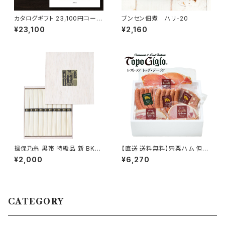
カタログギフト 23,100円コース
ブンセン佃煮 ハリ-20
ギャラクシー＆アポロ【リンベル
¥23,100
¥2,160
プラスグルメ】
揖保乃糸 黒帯 特級品 新 BKS-
【直送 送料無料】宍粟ハム 但馬
20 10束 木箱入り
牛レストラン トッポ・ジージョ 手
¥2,000
¥6,270
作りハム詰合せ TOPO-5
CATEGORY