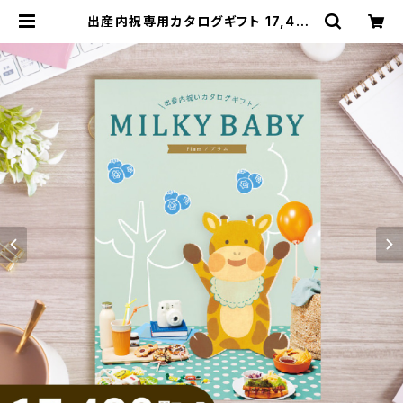
出産内祝専用カタログギフト 17,490
円コース プラムAEO【ミルキーベビ
ー】 | 贈物広場セノヲオンラインスト
ア